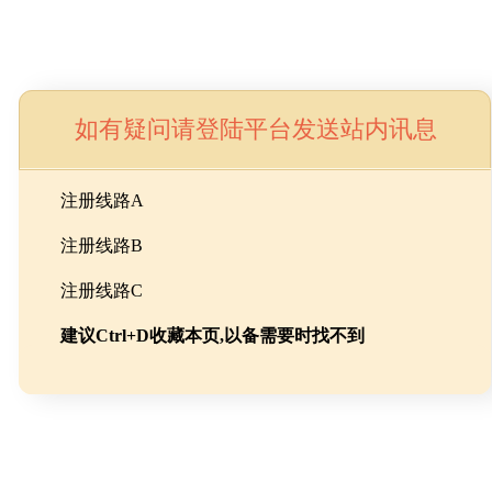
如有疑问请登陆平台发送站内讯息
注册线路A
注册线路B
首页
走进星辉平台
注册线路C
星辉平台介绍
组织机构
星辉平台历程
荣誉资质
愿景和
使命
建议Ctrl+D收藏本页,以备需要时找不到
星辉平台新闻
星辉平台产品
高炉喷煤
KR法铁水脱硫
矿渣微粉
活性石灰
环保工程
电池级碳酸锂制备工程
星辉平台公司
星辉平台概括
联系星辉平台