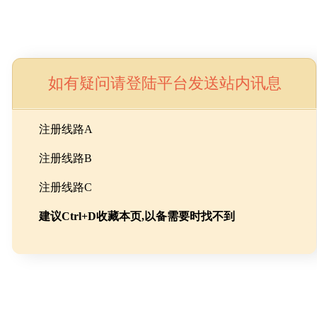
如有疑问请登陆平台发送站内讯息
注册线路A
注册线路B
首页
走进星辉平台
注册线路C
星辉平台介绍
组织机构
星辉平台历程
荣誉资质
愿景和
使命
建议Ctrl+D收藏本页,以备需要时找不到
星辉平台新闻
星辉平台产品
高炉喷煤
KR法铁水脱硫
矿渣微粉
活性石灰
环保工程
电池级碳酸锂制备工程
星辉平台公司
星辉平台概括
联系星辉平台