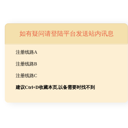
如有疑问请登陆平台发送站内讯息
注册线路A
注册线路B
首页
走进星辉平台
注册线路C
星辉平台介绍
组织机构
星辉平台历程
荣誉资质
愿景和
使命
建议Ctrl+D收藏本页,以备需要时找不到
星辉平台新闻
星辉平台产品
高炉喷煤
KR法铁水脱硫
矿渣微粉
活性石灰
环保工程
电池级碳酸锂制备工程
星辉平台公司
星辉平台概括
联系星辉平台