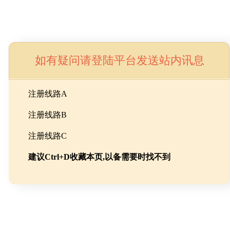
如有疑问请登陆平台发送站内讯息
注册线路A
注册线路B
首页
走进星辉平台
注册线路C
星辉平台介绍
组织机构
星辉平台历程
荣誉资质
愿景和
使命
建议Ctrl+D收藏本页,以备需要时找不到
星辉平台新闻
星辉平台产品
高炉喷煤
KR法铁水脱硫
矿渣微粉
活性石灰
环保工程
电池级碳酸锂制备工程
星辉平台公司
星辉平台概括
联系星辉平台