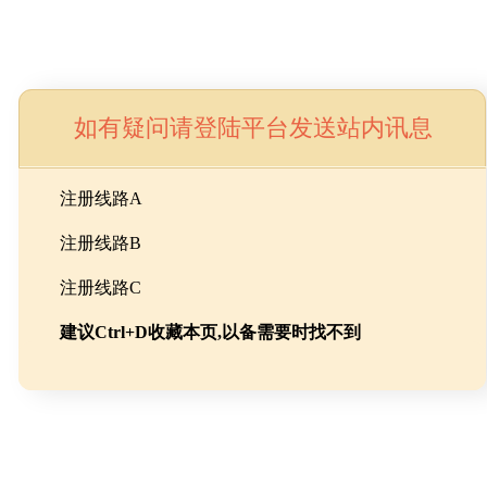
如有疑问请登陆平台发送站内讯息
注册线路A
注册线路B
首页
走进星辉平台
注册线路C
星辉平台介绍
组织机构
星辉平台历程
荣誉资质
愿景和
使命
建议Ctrl+D收藏本页,以备需要时找不到
星辉平台新闻
星辉平台产品
高炉喷煤
KR法铁水脱硫
矿渣微粉
活性石灰
环保工程
电池级碳酸锂制备工程
星辉平台公司
星辉平台概括
联系星辉平台