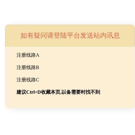
如有疑问请登陆平台发送站内讯息
注册线路A
注册线路B
首页
走进星辉平台
注册线路C
星辉平台介绍
组织机构
星辉平台历程
荣誉资质
愿景和
使命
建议Ctrl+D收藏本页,以备需要时找不到
星辉平台新闻
星辉平台产品
高炉喷煤
KR法铁水脱硫
矿渣微粉
活性石灰
环保工程
电池级碳酸锂制备工程
星辉平台公司
星辉平台概括
联系星辉平台