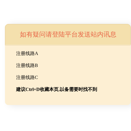
如有疑问请登陆平台发送站内讯息
注册线路A
注册线路B
首页
走进星辉平台
注册线路C
星辉平台介绍
组织机构
星辉平台历程
荣誉资质
愿景和
使命
建议Ctrl+D收藏本页,以备需要时找不到
星辉平台新闻
星辉平台产品
高炉喷煤
KR法铁水脱硫
矿渣微粉
活性石灰
环保工程
电池级碳酸锂制备工程
星辉平台公司
星辉平台概括
联系星辉平台