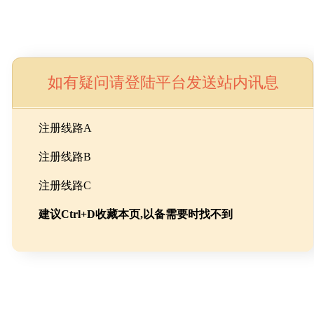
如有疑问请登陆平台发送站内讯息
注册线路A
注册线路B
首页
走进星辉平台
注册线路C
星辉平台介绍
组织机构
星辉平台历程
荣誉资质
愿景和
使命
建议Ctrl+D收藏本页,以备需要时找不到
星辉平台新闻
星辉平台产品
高炉喷煤
KR法铁水脱硫
矿渣微粉
活性石灰
环保工程
电池级碳酸锂制备工程
星辉平台公司
星辉平台概括
联系星辉平台