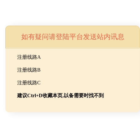
如有疑问请登陆平台发送站内讯息
注册线路A
注册线路B
首页
走进星辉平台
注册线路C
星辉平台介绍
组织机构
星辉平台历程
荣誉资质
愿景和
使命
建议Ctrl+D收藏本页,以备需要时找不到
星辉平台新闻
星辉平台产品
高炉喷煤
KR法铁水脱硫
矿渣微粉
活性石灰
环保工程
电池级碳酸锂制备工程
星辉平台公司
星辉平台概括
联系星辉平台