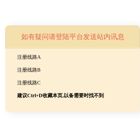
如有疑问请登陆平台发送站内讯息
注册线路A
注册线路B
首页
走进星辉平台
注册线路C
星辉平台介绍
组织机构
星辉平台历程
荣誉资质
愿景和
使命
建议Ctrl+D收藏本页,以备需要时找不到
星辉平台新闻
星辉平台产品
高炉喷煤
KR法铁水脱硫
矿渣微粉
活性石灰
环保工程
电池级碳酸锂制备工程
星辉平台公司
星辉平台概括
联系星辉平台