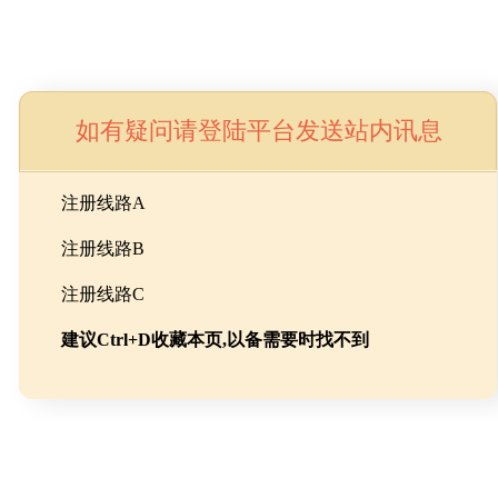
如有疑问请登陆平台发送站内讯息
注册线路A
注册线路B
首页
走进星辉平台
注册线路C
星辉平台介绍
组织机构
星辉平台历程
荣誉资质
愿景和
使命
建议Ctrl+D收藏本页,以备需要时找不到
星辉平台新闻
星辉平台产品
高炉喷煤
KR法铁水脱硫
矿渣微粉
活性石灰
环保工程
电池级碳酸锂制备工程
星辉平台公司
星辉平台概括
联系星辉平台