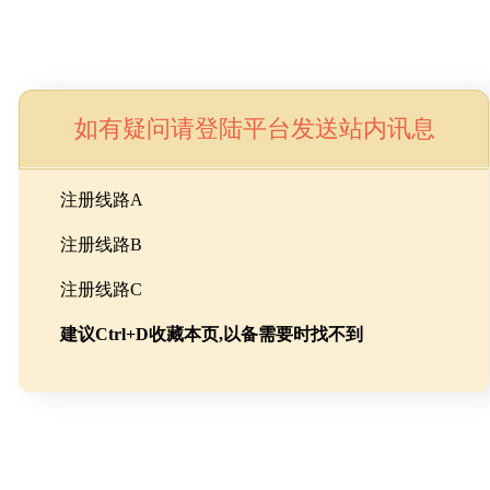
如有疑问请登陆平台发送站内讯息
注册线路A
注册线路B
首页
走进星辉平台
注册线路C
星辉平台介绍
组织机构
星辉平台历程
荣誉资质
愿景和
使命
建议Ctrl+D收藏本页,以备需要时找不到
星辉平台新闻
星辉平台产品
高炉喷煤
KR法铁水脱硫
矿渣微粉
活性石灰
环保工程
电池级碳酸锂制备工程
星辉平台公司
星辉平台概括
联系星辉平台