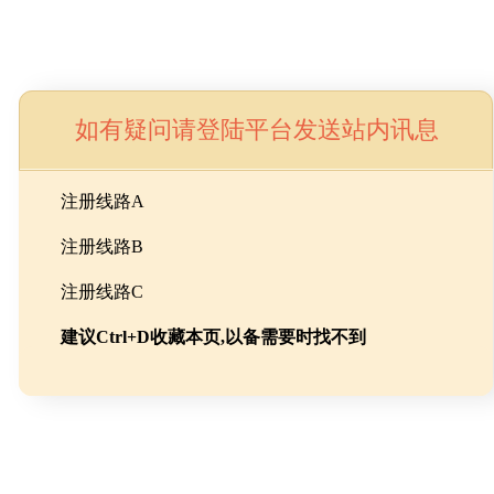
如有疑问请登陆平台发送站内讯息
注册线路A
注册线路B
首页
走进星辉平台
注册线路C
星辉平台介绍
组织机构
星辉平台历程
荣誉资质
愿景和
使命
建议Ctrl+D收藏本页,以备需要时找不到
星辉平台新闻
星辉平台产品
高炉喷煤
KR法铁水脱硫
矿渣微粉
活性石灰
环保工程
电池级碳酸锂制备工程
星辉平台公司
星辉平台概括
联系星辉平台