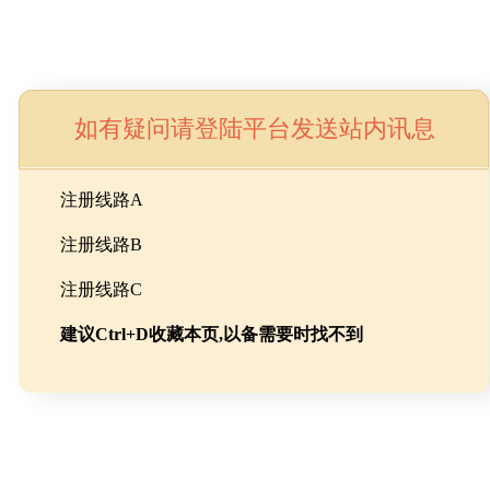
如有疑问请登陆平台发送站内讯息
注册线路A
注册线路B
首页
走进星辉平台
注册线路C
星辉平台介绍
组织机构
星辉平台历程
荣誉资质
愿景和
使命
建议Ctrl+D收藏本页,以备需要时找不到
星辉平台新闻
星辉平台产品
高炉喷煤
KR法铁水脱硫
矿渣微粉
活性石灰
环保工程
电池级碳酸锂制备工程
星辉平台公司
星辉平台概括
联系星辉平台