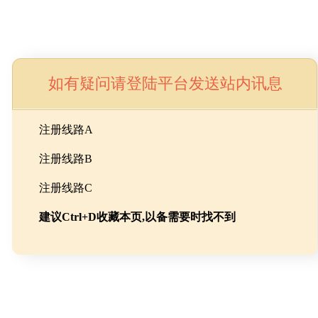
如有疑问请登陆平台发送站内讯息
注册线路A
注册线路B
首页
走进星辉平台
注册线路C
星辉平台介绍
组织机构
星辉平台历程
荣誉资质
愿景和
使命
建议Ctrl+D收藏本页,以备需要时找不到
星辉平台新闻
星辉平台产品
高炉喷煤
KR法铁水脱硫
矿渣微粉
活性石灰
环保工程
电池级碳酸锂制备工程
星辉平台公司
星辉平台概括
联系星辉平台