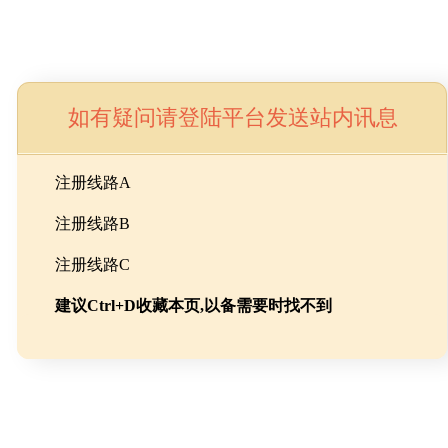
如有疑问请登陆平台发送站内讯息
注册线路A
注册线路B
首页
走进星辉平台
注册线路C
星辉平台介绍
组织机构
星辉平台历程
荣誉资质
愿景和
使命
建议Ctrl+D收藏本页,以备需要时找不到
星辉平台新闻
星辉平台产品
高炉喷煤
KR法铁水脱硫
矿渣微粉
活性石灰
环保工程
电池级碳酸锂制备工程
星辉平台公司
星辉平台概括
联系星辉平台