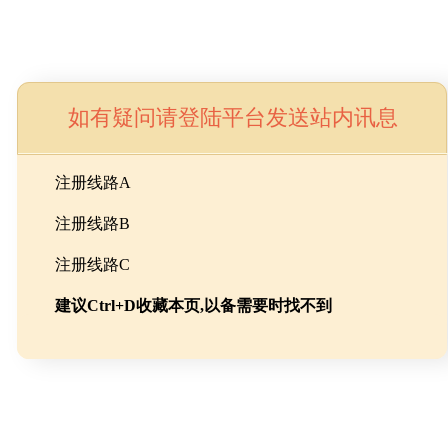
如有疑问请登陆平台发送站内讯息
注册线路A
注册线路B
首页
走进星辉平台
注册线路C
星辉平台介绍
组织机构
星辉平台历程
荣誉资质
愿景和
使命
建议Ctrl+D收藏本页,以备需要时找不到
星辉平台新闻
星辉平台产品
高炉喷煤
KR法铁水脱硫
矿渣微粉
活性石灰
环保工程
电池级碳酸锂制备工程
星辉平台公司
星辉平台概括
联系星辉平台