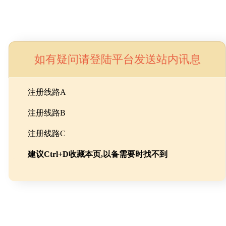
如有疑问请登陆平台发送站内讯息
注册线路A
注册线路B
首页
走进星辉平台
注册线路C
星辉平台介绍
组织机构
星辉平台历程
荣誉资质
愿景和
使命
建议Ctrl+D收藏本页,以备需要时找不到
星辉平台新闻
星辉平台产品
高炉喷煤
KR法铁水脱硫
矿渣微粉
活性石灰
环保工程
电池级碳酸锂制备工程
星辉平台公司
星辉平台概括
联系星辉平台