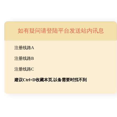
如有疑问请登陆平台发送站内讯息
注册线路A
注册线路B
首页
走进星辉平台
注册线路C
星辉平台介绍
组织机构
星辉平台历程
荣誉资质
愿景和
使命
建议Ctrl+D收藏本页,以备需要时找不到
星辉平台新闻
星辉平台产品
高炉喷煤
KR法铁水脱硫
矿渣微粉
活性石灰
环保工程
电池级碳酸锂制备工程
星辉平台公司
星辉平台概括
联系星辉平台