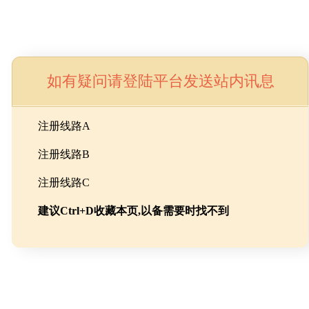
如有疑问请登陆平台发送站内讯息
注册线路A
注册线路B
首页
走进星辉平台
注册线路C
星辉平台介绍
组织机构
星辉平台历程
荣誉资质
愿景和
使命
建议Ctrl+D收藏本页,以备需要时找不到
星辉平台新闻
星辉平台产品
高炉喷煤
KR法铁水脱硫
矿渣微粉
活性石灰
环保工程
电池级碳酸锂制备工程
星辉平台公司
星辉平台概括
联系星辉平台