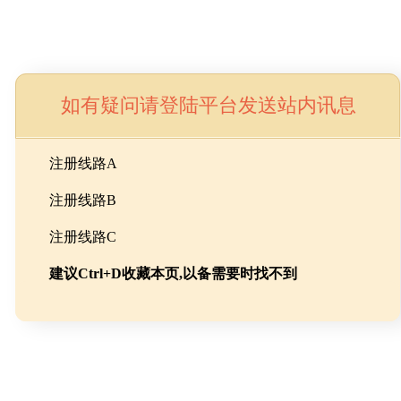
如有疑问请登陆平台发送站内讯息
注册线路A
注册线路B
首页
走进星辉平台
注册线路C
星辉平台介绍
组织机构
星辉平台历程
荣誉资质
愿景和
使命
建议Ctrl+D收藏本页,以备需要时找不到
星辉平台新闻
星辉平台产品
高炉喷煤
KR法铁水脱硫
矿渣微粉
活性石灰
环保工程
电池级碳酸锂制备工程
星辉平台公司
星辉平台概括
联系星辉平台