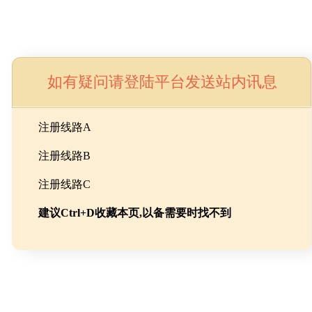
如有疑问请登陆平台发送站内讯息
注册线路A
注册线路B
首页
走进星辉平台
注册线路C
星辉平台介绍
组织机构
星辉平台历程
荣誉资质
愿景和
使命
建议Ctrl+D收藏本页,以备需要时找不到
星辉平台新闻
星辉平台产品
高炉喷煤
KR法铁水脱硫
矿渣微粉
活性石灰
环保工程
电池级碳酸锂制备工程
星辉平台公司
星辉平台概括
联系星辉平台