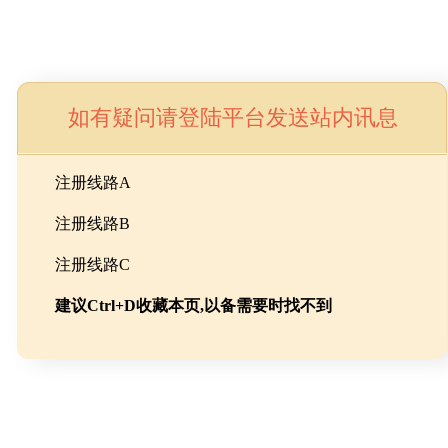
如有疑问请登陆平台发送站内讯息
注册线路A
注册线路B
首页
走进星辉平台
注册线路C
星辉平台介绍
组织机构
星辉平台历程
荣誉资质
愿景和
使命
建议Ctrl+D收藏本页,以备需要时找不到
星辉平台新闻
星辉平台产品
高炉喷煤
KR法铁水脱硫
矿渣微粉
活性石灰
环保工程
电池级碳酸锂制备工程
星辉平台公司
星辉平台概括
联系星辉平台