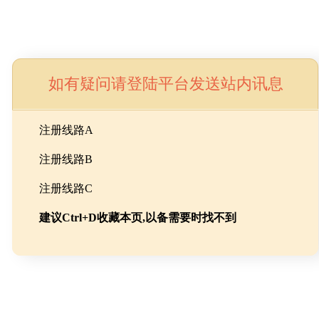
如有疑问请登陆平台发送站内讯息
注册线路A
注册线路B
首页
走进星辉平台
注册线路C
星辉平台介绍
组织机构
星辉平台历程
荣誉资质
愿景和
使命
建议Ctrl+D收藏本页,以备需要时找不到
星辉平台新闻
星辉平台产品
高炉喷煤
KR法铁水脱硫
矿渣微粉
活性石灰
环保工程
电池级碳酸锂制备工程
星辉平台公司
星辉平台概括
联系星辉平台