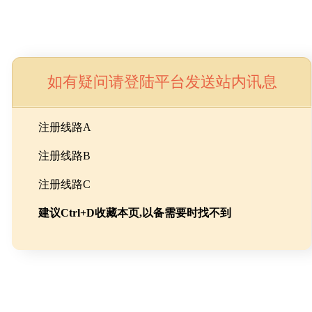
如有疑问请登陆平台发送站内讯息
注册线路A
注册线路B
首页
走进星辉平台
注册线路C
星辉平台介绍
组织机构
星辉平台历程
荣誉资质
愿景和
使命
建议Ctrl+D收藏本页,以备需要时找不到
星辉平台新闻
星辉平台产品
高炉喷煤
KR法铁水脱硫
矿渣微粉
活性石灰
环保工程
电池级碳酸锂制备工程
星辉平台公司
星辉平台概括
联系星辉平台