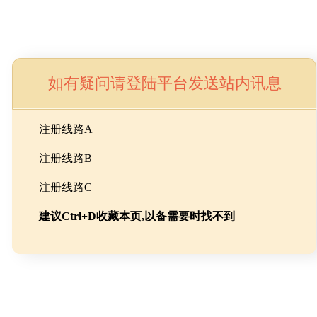
如有疑问请登陆平台发送站内讯息
注册线路A
注册线路B
首页
走进星辉平台
注册线路C
星辉平台介绍
组织机构
星辉平台历程
荣誉资质
愿景和
使命
建议Ctrl+D收藏本页,以备需要时找不到
星辉平台新闻
星辉平台产品
高炉喷煤
KR法铁水脱硫
矿渣微粉
活性石灰
环保工程
电池级碳酸锂制备工程
星辉平台公司
星辉平台概括
联系星辉平台