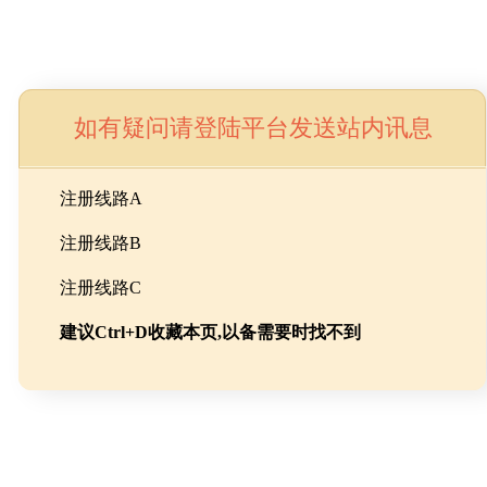
如有疑问请登陆平台发送站内讯息
注册线路A
注册线路B
首页
走进星辉平台
注册线路C
星辉平台介绍
组织机构
星辉平台历程
荣誉资质
愿景和
使命
建议Ctrl+D收藏本页,以备需要时找不到
星辉平台新闻
星辉平台产品
高炉喷煤
KR法铁水脱硫
矿渣微粉
活性石灰
环保工程
电池级碳酸锂制备工程
星辉平台公司
星辉平台概括
联系星辉平台