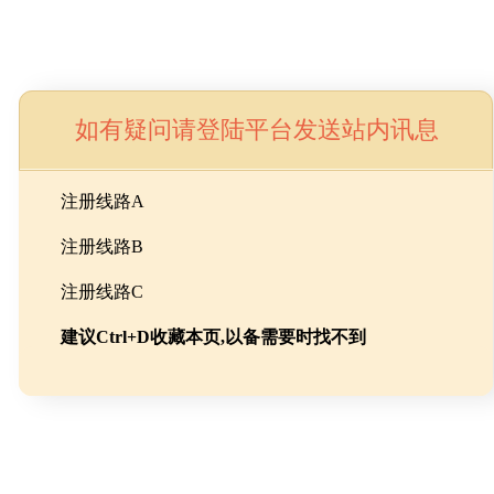
如有疑问请登陆平台发送站内讯息
注册线路A
注册线路B
首页
走进星辉平台
注册线路C
星辉平台介绍
组织机构
星辉平台历程
荣誉资质
愿景和
使命
建议Ctrl+D收藏本页,以备需要时找不到
星辉平台新闻
星辉平台产品
高炉喷煤
KR法铁水脱硫
矿渣微粉
活性石灰
环保工程
电池级碳酸锂制备工程
星辉平台公司
星辉平台概括
联系星辉平台