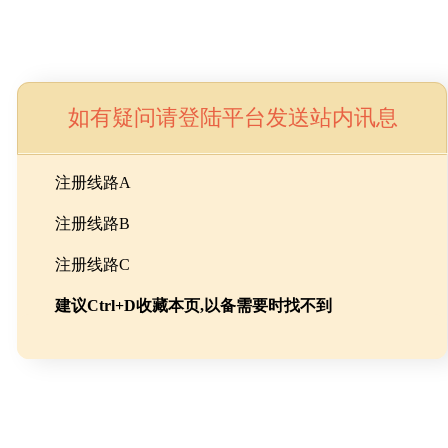
如有疑问请登陆平台发送站内讯息
注册线路A
注册线路B
首页
走进星辉平台
注册线路C
星辉平台介绍
组织机构
星辉平台历程
荣誉资质
愿景和
使命
建议Ctrl+D收藏本页,以备需要时找不到
星辉平台新闻
星辉平台产品
高炉喷煤
KR法铁水脱硫
矿渣微粉
活性石灰
环保工程
电池级碳酸锂制备工程
星辉平台公司
星辉平台概括
联系星辉平台