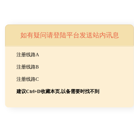
如有疑问请登陆平台发送站内讯息
注册线路A
注册线路B
首页
走进星辉平台
注册线路C
星辉平台介绍
组织机构
星辉平台历程
荣誉资质
愿景和
使命
建议Ctrl+D收藏本页,以备需要时找不到
星辉平台新闻
星辉平台产品
高炉喷煤
KR法铁水脱硫
矿渣微粉
活性石灰
环保工程
电池级碳酸锂制备工程
星辉平台公司
星辉平台概括
联系星辉平台