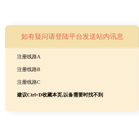
如有疑问请登陆平台发送站内讯息
注册线路A
注册线路B
首页
走进星辉平台
注册线路C
星辉平台介绍
组织机构
星辉平台历程
荣誉资质
愿景和
使命
建议Ctrl+D收藏本页,以备需要时找不到
星辉平台新闻
星辉平台产品
高炉喷煤
KR法铁水脱硫
矿渣微粉
活性石灰
环保工程
电池级碳酸锂制备工程
星辉平台公司
星辉平台概括
联系星辉平台