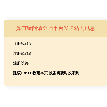
如有疑问请登陆平台发送站内讯息
注册线路A
注册线路B
首页
走进星辉平台
注册线路C
星辉平台介绍
组织机构
星辉平台历程
荣誉资质
愿景和
使命
建议Ctrl+D收藏本页,以备需要时找不到
星辉平台新闻
星辉平台产品
高炉喷煤
KR法铁水脱硫
矿渣微粉
活性石灰
环保工程
电池级碳酸锂制备工程
星辉平台公司
星辉平台概括
联系星辉平台