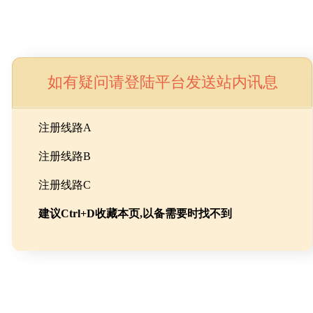
如有疑问请登陆平台发送站内讯息
注册线路A
注册线路B
首页
走进星辉平台
注册线路C
星辉平台介绍
组织机构
星辉平台历程
荣誉资质
愿景和
使命
建议Ctrl+D收藏本页,以备需要时找不到
星辉平台新闻
星辉平台产品
高炉喷煤
KR法铁水脱硫
矿渣微粉
活性石灰
环保工程
电池级碳酸锂制备工程
星辉平台公司
星辉平台概括
联系星辉平台