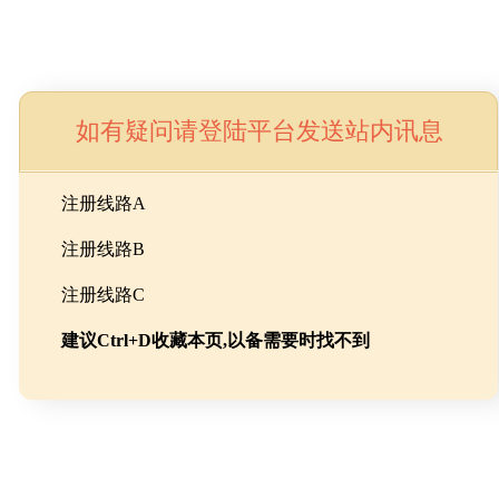
如有疑问请登陆平台发送站内讯息
注册线路A
注册线路B
首页
走进星辉平台
注册线路C
星辉平台介绍
组织机构
星辉平台历程
荣誉资质
愿景和
使命
建议Ctrl+D收藏本页,以备需要时找不到
星辉平台新闻
星辉平台产品
高炉喷煤
KR法铁水脱硫
矿渣微粉
活性石灰
环保工程
电池级碳酸锂制备工程
星辉平台公司
星辉平台概括
联系星辉平台