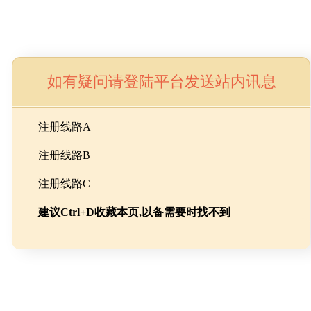
如有疑问请登陆平台发送站内讯息
注册线路A
注册线路B
首页
走进星辉平台
注册线路C
星辉平台介绍
组织机构
星辉平台历程
荣誉资质
愿景和
使命
建议Ctrl+D收藏本页,以备需要时找不到
星辉平台新闻
星辉平台产品
高炉喷煤
KR法铁水脱硫
矿渣微粉
活性石灰
环保工程
电池级碳酸锂制备工程
星辉平台公司
星辉平台概括
联系星辉平台