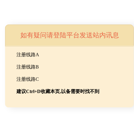
如有疑问请登陆平台发送站内讯息
注册线路A
注册线路B
首页
走进星辉平台
注册线路C
星辉平台介绍
组织机构
星辉平台历程
荣誉资质
愿景和
使命
建议Ctrl+D收藏本页,以备需要时找不到
星辉平台新闻
星辉平台产品
高炉喷煤
KR法铁水脱硫
矿渣微粉
活性石灰
环保工程
电池级碳酸锂制备工程
星辉平台公司
星辉平台概括
联系星辉平台