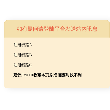
如有疑问请登陆平台发送站内讯息
注册线路A
注册线路B
首页
走进星辉平台
注册线路C
星辉平台介绍
组织机构
星辉平台历程
荣誉资质
愿景和
使命
建议Ctrl+D收藏本页,以备需要时找不到
星辉平台新闻
星辉平台产品
高炉喷煤
KR法铁水脱硫
矿渣微粉
活性石灰
环保工程
电池级碳酸锂制备工程
星辉平台公司
星辉平台概括
联系星辉平台