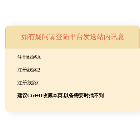
如有疑问请登陆平台发送站内讯息
注册线路A
注册线路B
首页
走进星辉平台
注册线路C
星辉平台介绍
组织机构
星辉平台历程
荣誉资质
愿景和
使命
建议Ctrl+D收藏本页,以备需要时找不到
星辉平台新闻
星辉平台产品
高炉喷煤
KR法铁水脱硫
矿渣微粉
活性石灰
环保工程
电池级碳酸锂制备工程
星辉平台公司
星辉平台概括
联系星辉平台