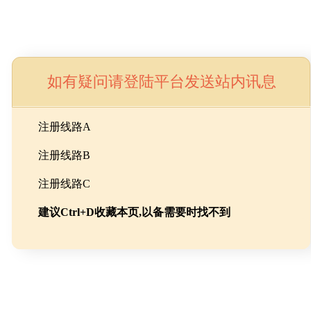
如有疑问请登陆平台发送站内讯息
注册线路A
注册线路B
首页
走进星辉平台
注册线路C
星辉平台介绍
组织机构
星辉平台历程
荣誉资质
愿景和
使命
建议Ctrl+D收藏本页,以备需要时找不到
星辉平台新闻
星辉平台产品
高炉喷煤
KR法铁水脱硫
矿渣微粉
活性石灰
环保工程
电池级碳酸锂制备工程
星辉平台公司
星辉平台概括
联系星辉平台